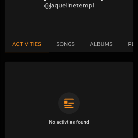
@jaquelinetempl
ACTIVITIES
SONGS
ALBUMS
PLA
No activties found