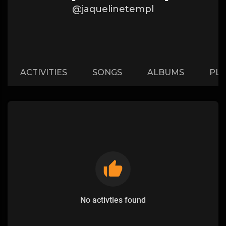
@jaquelinetempl
ACTIVITIES
SONGS
ALBUMS
PLA
No activties found