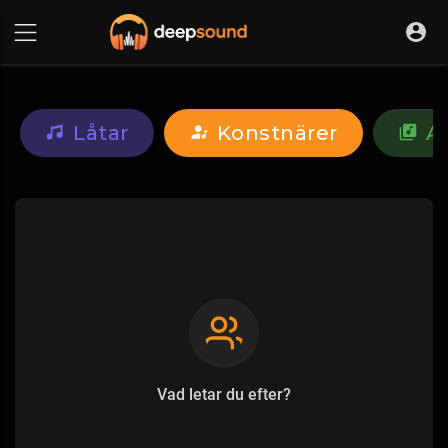
Låtar
Konstnärer
A
Vad letar du efter?