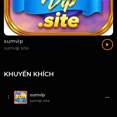
sumvip
sumvip site
KHUYẾN KHÍCH
sumvip
1
sumvip site