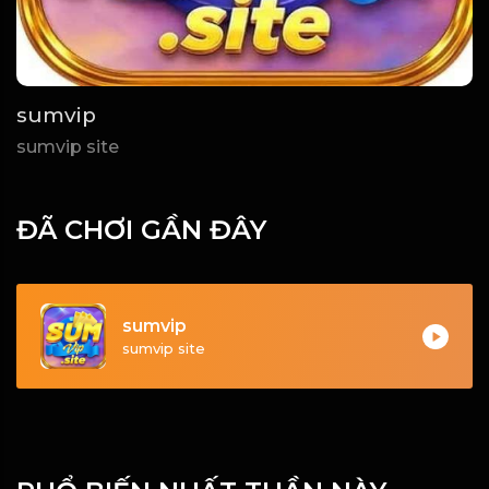
sumvip
sumvip site
ĐÃ CHƠI GẦN ĐÂY
sumvip
sumvip site