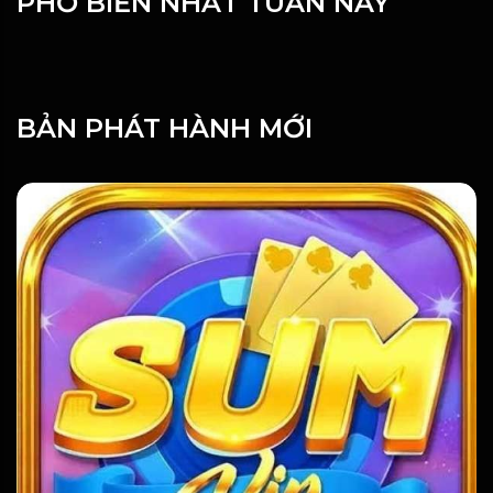
PHỔ BIẾN NHẤT TUẦN NÀY
BẢN PHÁT HÀNH MỚI