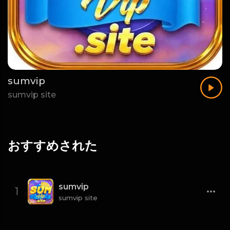
sumvip
sumvip site
おすすめされた
sumvip
1
sumvip site