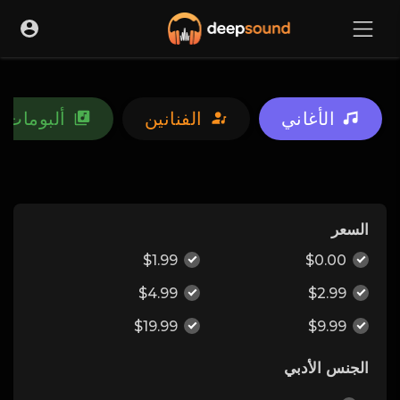
الأغاني
الفنانين
ألبومات
السعر
$1.99
$0.00
$4.99
$2.99
$19.99
$9.99
الجنس الأدبي