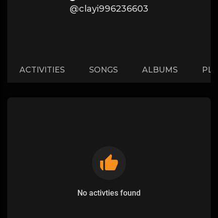
@clayi996236603
ACTIVITIES
SONGS
ALBUMS
PLA
No activties found