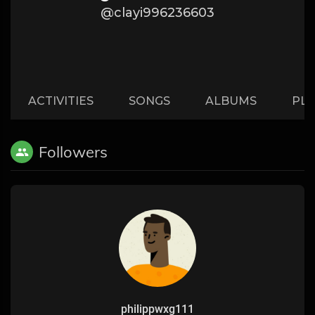
@clayi996236603
ACTIVITIES
SONGS
ALBUMS
PLA
Followers
philippwxg111