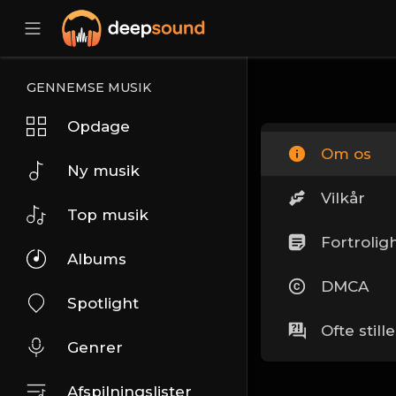
GENNEMSE MUSIK
Opdage
Om os
Ny musik
Vilkår
Top musik
Fortrolig
Albums
DMCA
Spotlight
Ofte stil
Genrer
Afspilningslister