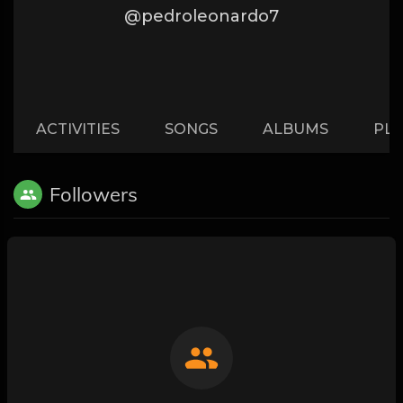
@pedroleonardo7
ACTIVITIES
SONGS
ALBUMS
PLA
Followers