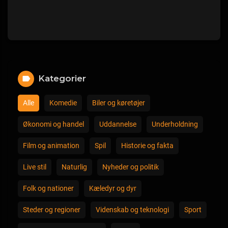
Kategorier
Alle
Komedie
Biler og køretøjer
Økonomi og handel
Uddannelse
Underholdning
Film og animation
Spil
Historie og fakta
Live stil
Naturlig
Nyheder og politik
Folk og nationer
Kæledyr og dyr
Steder og regioner
Videnskab og teknologi
Sport