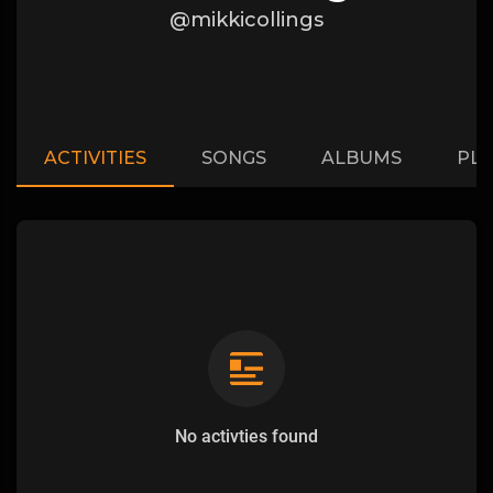
@mikkicollings
ACTIVITIES
SONGS
ALBUMS
PLA
No activties found