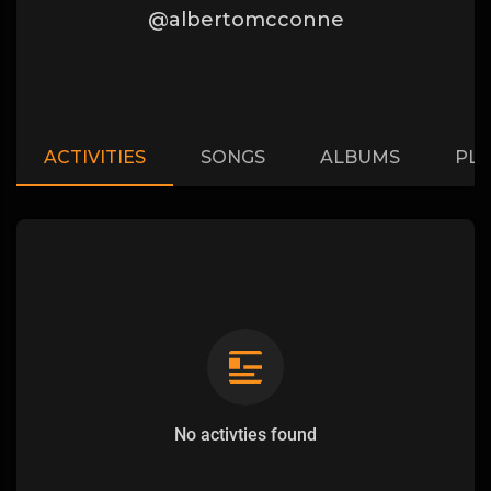
@albertomcconne
ACTIVITIES
SONGS
ALBUMS
PLA
No activties found