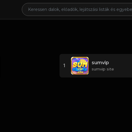
sumvip
1
sumvip site