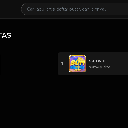
TAS
sumvip
1
sumvip site