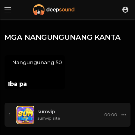
MGA NANGUNGUNANG KANTA
Nangungunang 50
Iba pa
sumvip
1
00:00
sumvip site